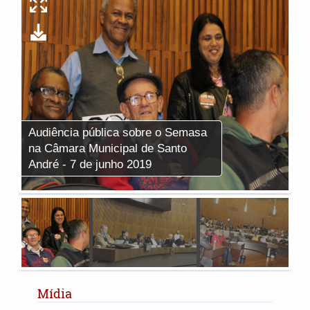
Audiência pública sobre o Semasa
Au
na Câmara Municipal de Santo
na
André - 7 de junho 2019
An
Mídia